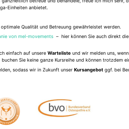
n ganzheitlich betreue und behandele, freue ich mich sehr, 
a-Einheiten anbietet.
 optimale Qualität und Betreuung gewährleistet werden.
anie von mel-movements
– hier können Sie auch direkt die
ch einfach auf unsere
Warteliste
und wir melden uns, wenn
o buchen Sie keine ganze Kursreihe und können trotzdem ein
lden, sodass wir in Zukunft unser
Kursangebot
ggf. bei B