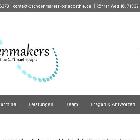
6373
|
kontakt@schoenmakers-osteopathie.de
|
Röhrer Weg 16, 71032
Termine
Leistungen
Team
Fragen & Antworten